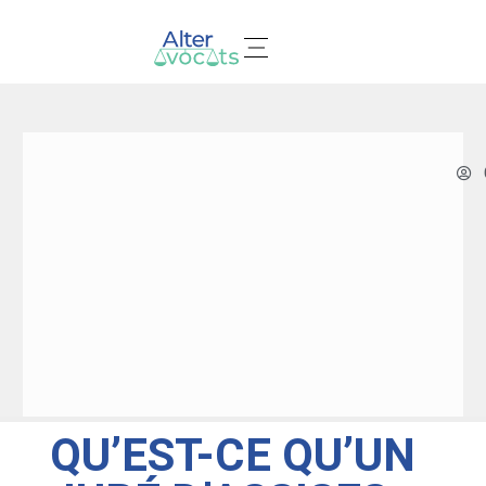
Nos domaines d’expertises
QU’EST-CE QU’UN