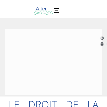
Nos domaines d’expertises
LE DROIT DE LA